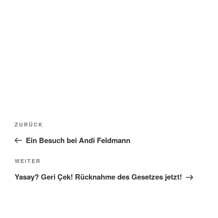
Beitragsnavigation
Vorheriger
ZURÜCK
Beitrag
Ein Besuch bei Andi Feldmann
Nächster
WEITER
Beitrag
Yasay? Geri Çek! Rücknahme des Gesetzes jetzt!