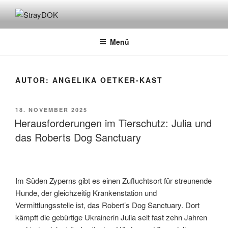
Zum
Inhalt
STRAYDOK
springen
Menü
AUTOR:
ANGELIKA OETKER-KAST
VERÖFFENTLICHT
18. NOVEMBER 2025
AM
Herausforderungen im Tierschutz: Julia und
das Roberts Dog Sanctuary
Im Süden Zyperns gibt es einen Zufluchtsort für streunende
Hunde, der gleichzeitig Krankenstation und
Vermittlungsstelle ist, das Robert’s Dog Sanctuary. Dort
kämpft die gebürtige Ukrainerin Julia seit fast zehn Jahren