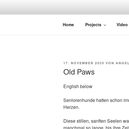
Zum
Inhalt
springen
STRAYDOK
Home
Projects
Video
VERÖFFENTLICHT
17. NOVEMBER 2025
VON
ANGEL
AM
Old Paws
English below
Seniorenhunde hatten schon im
Herzen.
Diese stillen, sanften Seelen wa
manchmal so lange, bis ihre Zeit