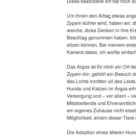
Diese besondere Art hat mich so
Um ihnen den Alltag etwas ange
Zypern kühler wird, haben wir, d
weiche, dicke Decken in ihre Kist
Beschlag genommen haben. Ich 
sitzen können. Bei meinem erste
Kamera dabei, ich wollte einfa
Das Argos ist für mich ein Ort d
Zypern bin, gehört ein Besuch dor
des Lichts inmitten all des Leid
Hunde und Katzen im Argos erha
Versorgung und – vor allem – v
Mitarbeitende und Ehrenamtlich
ein eigenes Zuhause nicht erset
Möglichkeit, einem dieser Tier
Die Adoption eines älteren Hun