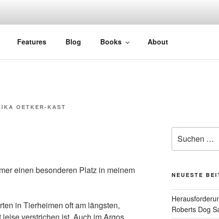
Features
Blog
Books
About
IKA OETKER-KAST
Suchen
nach:
mer einen besonderen Platz in meinem
NEUESTE BE
Herausforderun
rten in Tierheimen oft am längsten,
Roberts Dog S
 leise verstrichen ist. Auch im Argos