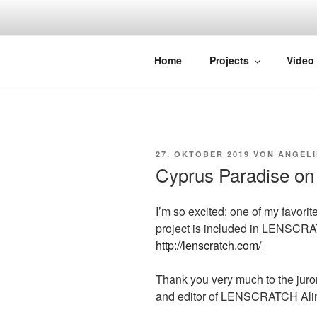
Zum
Inhalt
springen
STRAYDOK
Home
Projects
Video
VERÖFFENTLICHT
27. OKTOBER 2019
VON
ANGELI
AM
Cyprus Paradise 
I’m so excited: one of my favori
project is included in LENSCRA
http://lenscratch.com/
Thank you very much to the juro
and editor of LENSCRATCH Ali