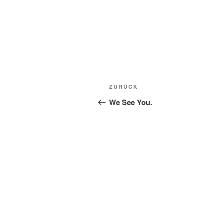
Beitragsnavigation
Vorheriger
ZURÜCK
Beitrag
We See You.