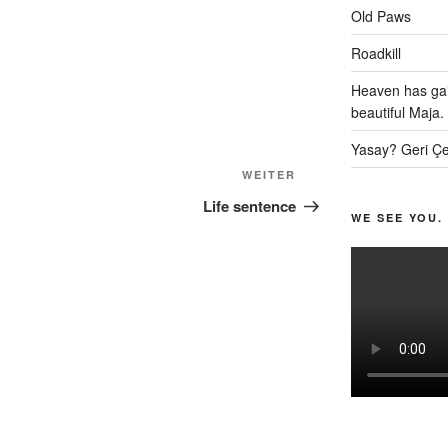
Old Paws
Roadkill
Heaven has gai
beautiful Maja.
Yasay? Geri Çe
Nächster
WEITER
Beitrag
Life sentence
WE SEE YOU.