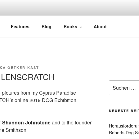
Features
Blog
Books
About
KA OETKER-KAST
on LENSCRATCH
Suchen
nach:
te pictures from my Cyprus Paradise
TCH’s online 2019 DOG Exhibition.
NEUESTE BE
r
Shannon Johnstone
and to the founder
Herausforderun
ne Smithson.
Roberts Dog S