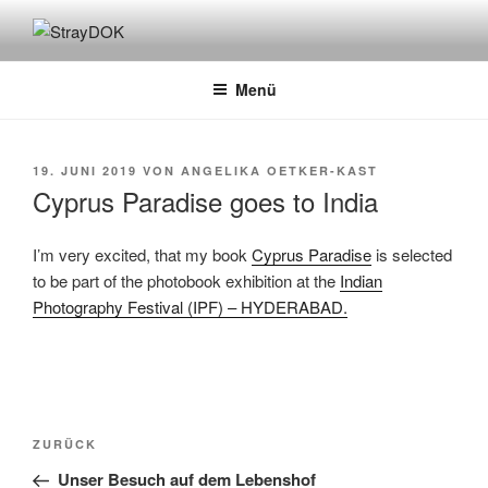
Zum
Inhalt
STRAYDOK
springen
Menü
VERÖFFENTLICHT
19. JUNI 2019
VON
ANGELIKA OETKER-KAST
AM
Cyprus Paradise goes to India
I’m very excited, that my book
Cyprus Paradise
is selected
to be part of the photobook exhibition at the
Indian
Photography Festival (IPF) – HYDERABAD.
Beitragsnavigation
Vorheriger
ZURÜCK
Beitrag
Unser Besuch auf dem Lebenshof