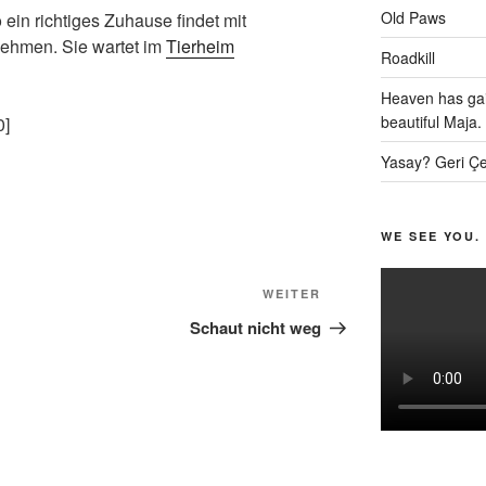
Old Paws
ein richtiges Zuhause findet mit
 nehmen. Sie wartet im
Tierheim
Roadkill
Heaven has gai
beautiful Maja.
0]
Yasay? Geri Çe
WE SEE YOU.
Nächster
WEITER
Beitrag
Schaut nicht weg