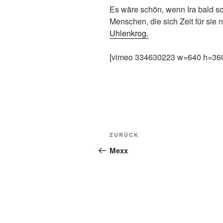
Es wäre schön, wenn Ira bald so 
Menschen, die sich Zeit für sie
Uhlenkrog.
[vimeo 334630223 w=640 h=36
Beitragsnavigation
Vorheriger
ZURÜCK
Beitrag
Mexx