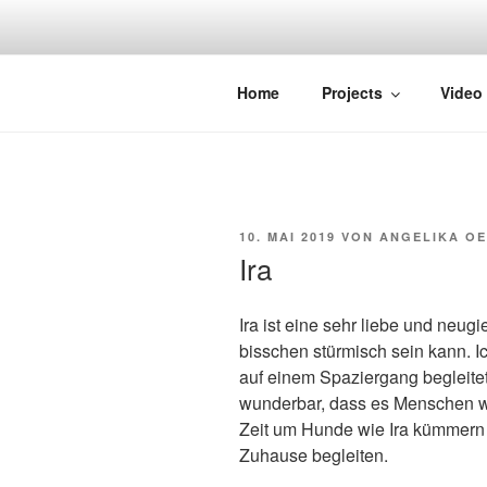
Zum
Inhalt
springen
STRAYDOK
Home
Projects
Video
VERÖFFENTLICHT
10. MAI 2019
VON
ANGELIKA O
AM
Ira
Ira ist eine sehr liebe und neug
bisschen stürmisch sein kann. I
auf einem Spaziergang begleitet
wunderbar, dass es Menschen wie 
Zeit um Hunde wie Ira kümmern 
Zuhause begleiten.