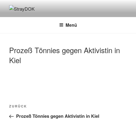
Zum
Inhalt
STRAYDOK
springen
Menü
Prozeß Tönnies gegen Aktivistin in
Kiel
Beitragsnavigation
Vorheriger
ZURÜCK
Beitrag
Prozeß Tönnies gegen Aktivistin in Kiel