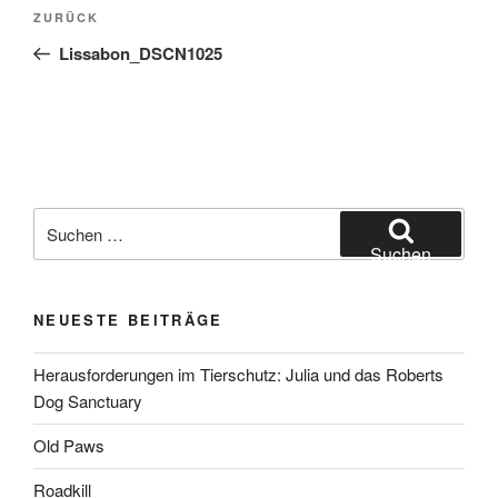
Beitragsnavigation
Vorheriger
ZURÜCK
Beitrag
Lissabon_DSCN1025
Suchen
nach:
Suchen
NEUESTE BEITRÄGE
Herausforderungen im Tierschutz: Julia und das Roberts
Dog Sanctuary
Old Paws
Roadkill