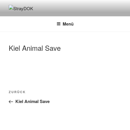
Zum
Inhalt
STRAYDOK
springen
Menü
Kiel Animal Save
Beitragsnavigation
Vorheriger
ZURÜCK
Beitrag
Kiel Animal Save