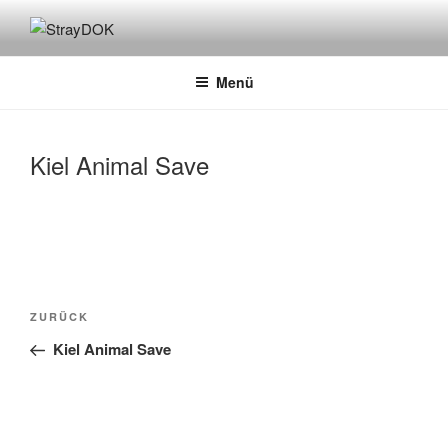
Zum
Inhalt
STRAYDOK
springen
Menü
Kiel Animal Save
Beitragsnavigation
Vorheriger
ZURÜCK
Beitrag
Kiel Animal Save