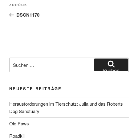
Beitragsnavigation
Vorheriger
ZURÜCK
Beitrag
DSCN1170
Suchen
nach:
Suchen
NEUESTE BEITRÄGE
Herausforderungen im Tierschutz: Julia und das Roberts
Dog Sanctuary
Old Paws
Roadkill