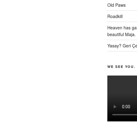
Old Paws
Roadkill
Heaven has gai
beautiful Maja.
Yasay? Geri Çe
WE SEE YOU.