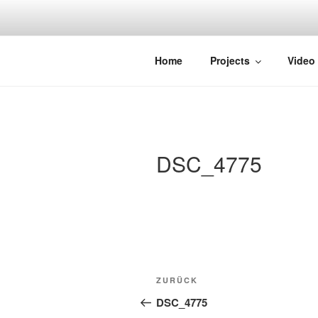
Zum
Inhalt
springen
STRAYDOK
Home
Projects
Video
DSC_4775
Beitragsnavigation
Vorheriger
ZURÜCK
Beitrag
DSC_4775