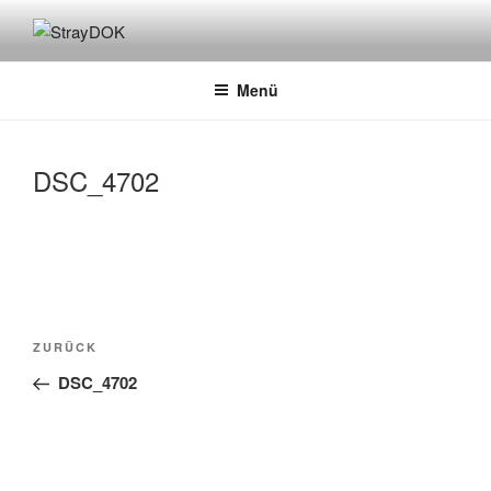
Zum
Inhalt
STRAYDOK
springen
Menü
DSC_4702
Beitragsnavigation
Vorheriger
ZURÜCK
Beitrag
DSC_4702