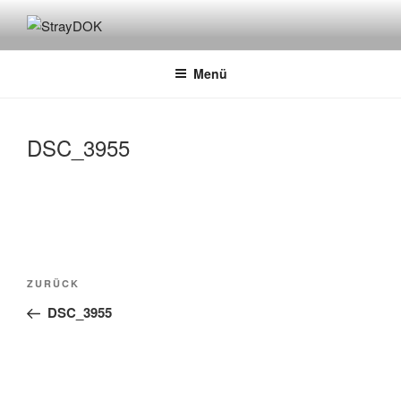
Zum
Inhalt
STRAYDOK
springen
Menü
DSC_3955
Beitragsnavigation
Vorheriger
ZURÜCK
Beitrag
DSC_3955