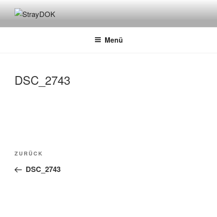
Zum
Inhalt
STRAYDOK
springen
Menü
DSC_2743
Beitragsnavigation
Vorheriger
ZURÜCK
Beitrag
DSC_2743