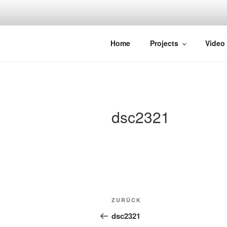
Zum
Inhalt
springen
STRAYDOK
Home
Projects
Video
dsc2321
Beitragsnavigation
Vorheriger
ZURÜCK
Beitrag
dsc2321