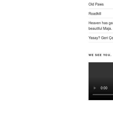
Old Paws
Roadkill
Heaven has gai
beautiful Maja.
Yasay? Geri Çe
WE SEE YOU.