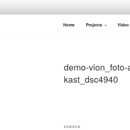
Zum
Inhalt
springen
STRAYDOK
Home
Projects
Video
demo-vion_foto-a
kast_dsc4940
Beitragsnavigation
Vorheriger
ZURÜCK