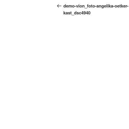
Beitrag
demo-vion_foto-angelika-oetker-
kast_dsc4940