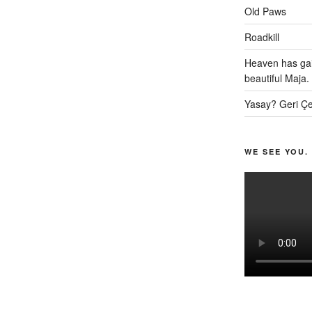
Old Paws
Roadkill
Heaven has gai
beautiful Maja.
Yasay? Geri Çe
WE SEE YOU.