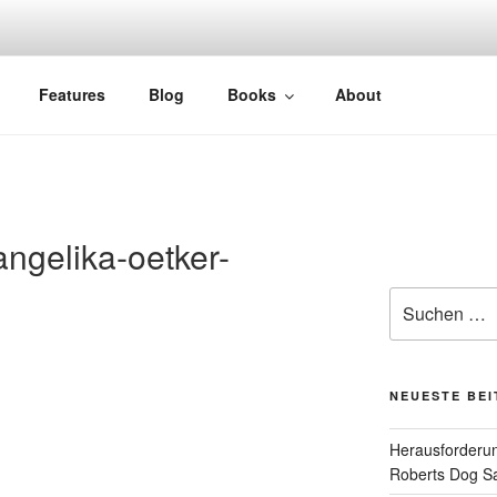
Features
Blog
Books
About
ngelika-oetker-
Suchen
nach:
NEUESTE BE
Herausforderun
Roberts Dog S