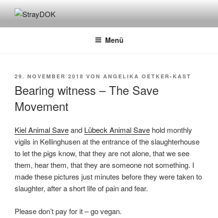
Zum
Inhalt
STRAYDOK
springen
Menü
VERÖFFENTLICHT
29. NOVEMBER 2018
VON
ANGELIKA OETKER-KAST
AM
Bearing witness – The Save
Movement
Kiel Animal Save
and
Lübeck Animal Save
hold monthly
vigils in Kellinghusen at the entrance of the slaughterhouse
to let the pigs know, that they are not alone, that we see
them, hear them, that they are someone not something. I
made these pictures just minutes before they were taken to
slaughter, after a short life of pain and fear.
Please don’t pay for it – go vegan.