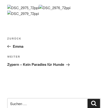
Beitragsnavigation
Vorheriger
ZURÜCK
Beitrag
Emma
Nächster
WEITER
Beitrag
Zypern – Kein Paradies für Hunde
Suchen
Suche
nach: