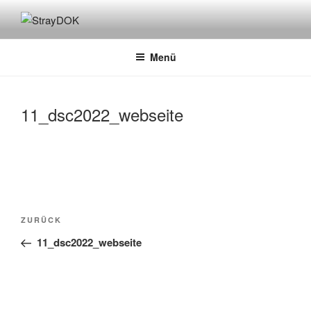
Zum
Inhalt
STRAYDOK
springen
Menü
11_dsc2022_webseite
Beitragsnavigation
Vorheriger
ZURÜCK
Beitrag
11_dsc2022_webseite