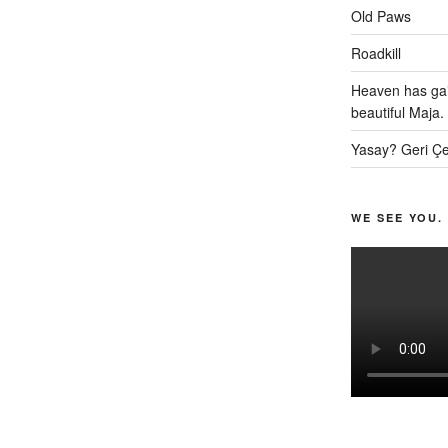
Old Paws
Roadkill
Heaven has gai
beautiful Maja.
Yasay? Geri Çe
WE SEE YOU.