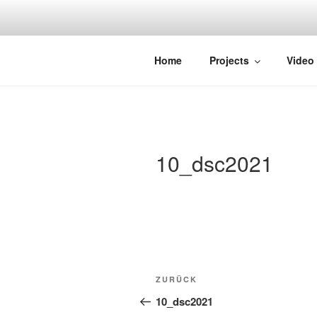
Zum
Inhalt
springen
STRAYDOK
Home
Projects
Video
10_dsc2021
Beitragsnavigation
Vorheriger
ZURÜCK
Beitrag
10_dsc2021