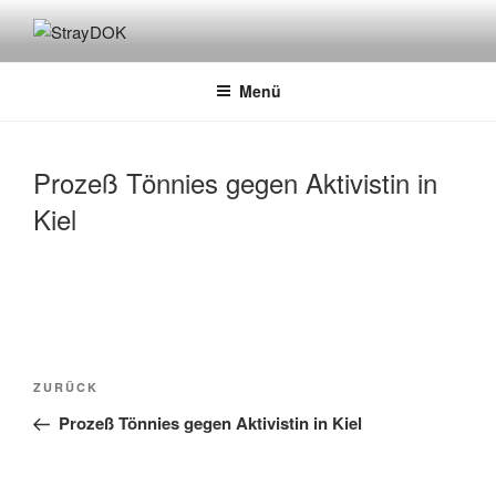
Zum
Inhalt
STRAYDOK
springen
Menü
Prozeß Tönnies gegen Aktivistin in
Kiel
Beitragsnavigation
Vorheriger
ZURÜCK
Beitrag
Prozeß Tönnies gegen Aktivistin in Kiel