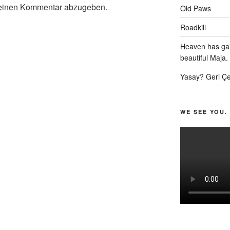
einen Kommentar abzugeben.
Old Paws
Roadkill
Heaven has gai
beautiful Maja.
Yasay? Geri Çe
WE SEE YOU.