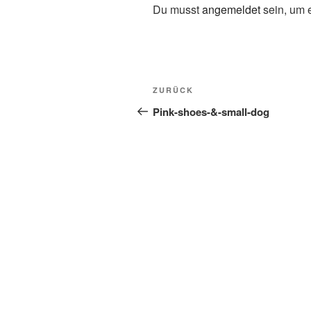
Du musst
angemeldet
sein, um 
Beitragsnavigation
Vorheriger
ZURÜCK
Beitrag
Pink-shoes-&-small-dog