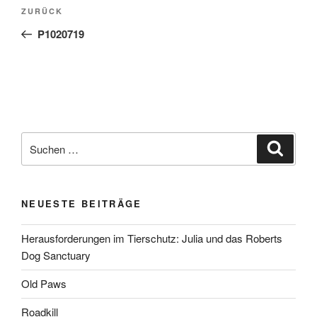
Beitragsnavigation
Vorheriger
ZURÜCK
Beitrag
P1020719
Suchen
Suche
nach:
NEUESTE BEITRÄGE
Herausforderungen im Tierschutz: Julia und das Roberts
Dog Sanctuary
Old Paws
Roadkill