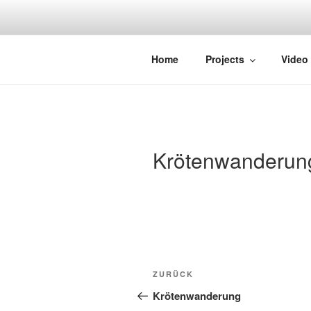
Zum
Inhalt
springen
STRAYDOK
Home
Projects
Video
Krötenwanderun
Beitragsnavigation
Vorheriger
ZURÜCK
Beitrag
Krötenwanderung