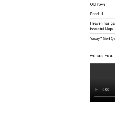
Old Paws
Roadkill
Heaven has gai
beautiful Maja.
Yasay? Geri Çe
WE SEE YOU.