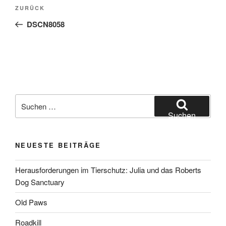
Beitragsnavigation
Vorheriger
ZURÜCK
Beitrag
DSCN8058
Suchen
nach:
Suchen
NEUESTE BEITRÄGE
Herausforderungen im Tierschutz: Julia und das Roberts
Dog Sanctuary
Old Paws
Roadkill