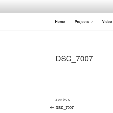
Zum
Inhalt
springen
STRAYDOK
Home
Projects
Video
DSC_7007
Beitragsnavigation
Vorheriger
ZURÜCK
Beitrag
DSC_7007