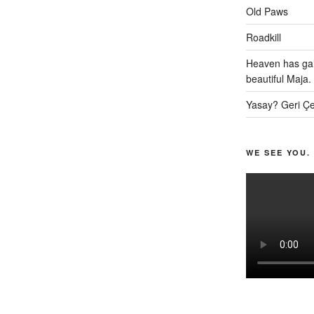
Old Paws
Roadkill
Heaven has gai
beautiful Maja.
Yasay? Geri Çe
WE SEE YOU.