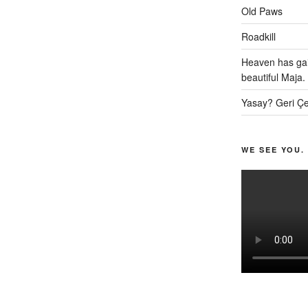
Old Paws
Roadkill
Heaven has gai
beautiful Maja.
Yasay? Geri Çe
WE SEE YOU.