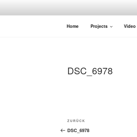
Zum
Inhalt
springen
STRAYDOK
Home
Projects
Video
DSC_6978
Beitragsnavigation
Vorheriger
ZURÜCK
Beitrag
DSC_6978