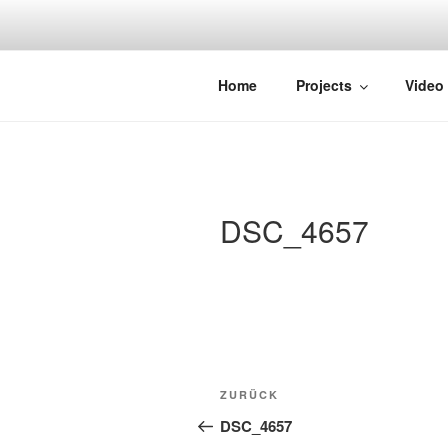
Zum
Inhalt
springen
STRAYDOK
Home
Projects
Video
DSC_4657
Beitragsnavigation
Vorheriger
ZURÜCK
Beitrag
DSC_4657