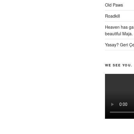
Old Paws
Roadkill
Heaven has gai
beautiful Maja.
Yasay? Geri Çe
WE SEE YOU.