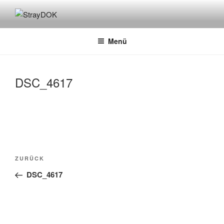
Zum
Inhalt
STRAYDOK
springen
Menü
DSC_4617
Beitragsnavigation
Vorheriger
ZURÜCK
Beitrag
DSC_4617