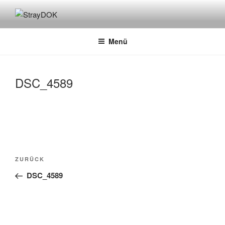
Zum
Inhalt
STRAYDOK
springen
Menü
DSC_4589
Beitragsnavigation
Vorheriger
ZURÜCK
Beitrag
DSC_4589