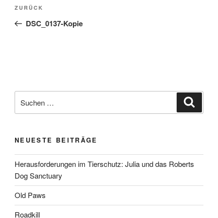
Beitragsnavigation
Vorheriger
ZURÜCK
Beitrag
DSC_0137-Kopie
Suchen
Suche
nach:
NEUESTE BEITRÄGE
Herausforderungen im Tierschutz: Julia und das Roberts
Dog Sanctuary
Old Paws
Roadkill