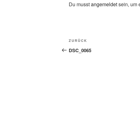
Du musst
angemeldet
sein, um 
Beitragsnavigation
Vorheriger
ZURÜCK
Beitrag
DSC_0065