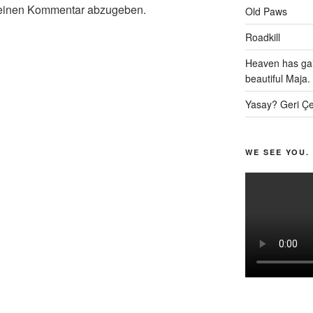
einen Kommentar abzugeben.
Old Paws
Roadkill
Heaven has gai
beautiful Maja.
Yasay? Geri Çe
WE SEE YOU.