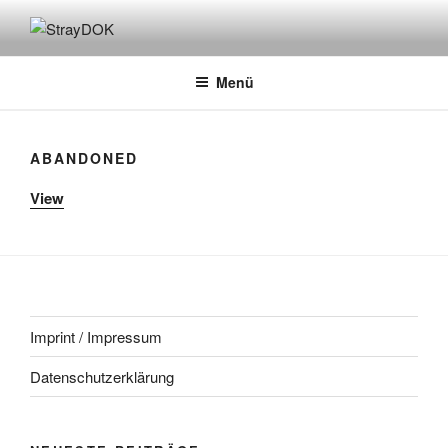
Zum
Inhalt
STRAYDOK
springen
Menü
ABANDONED
View
Imprint / Impressum
Datenschutzerklärung