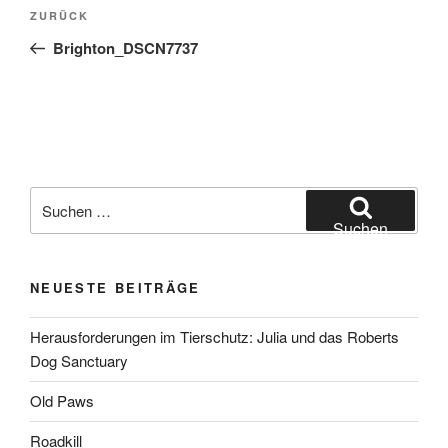
Beitragsnavigation
Vorheriger
ZURÜCK
Beitrag
Brighton_DSCN7737
Suchen
nach:
Suchen
NEUESTE BEITRÄGE
Herausforderungen im Tierschutz: Julia und das Roberts
Dog Sanctuary
Old Paws
Roadkill