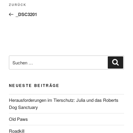
Beitragsnavigation
Vorheriger
ZURÜCK
Beitrag
_DSC3201
Suchen
Suche
nach:
NEUESTE BEITRÄGE
Herausforderungen im Tierschutz: Julia und das Roberts
Dog Sanctuary
Old Paws
Roadkill