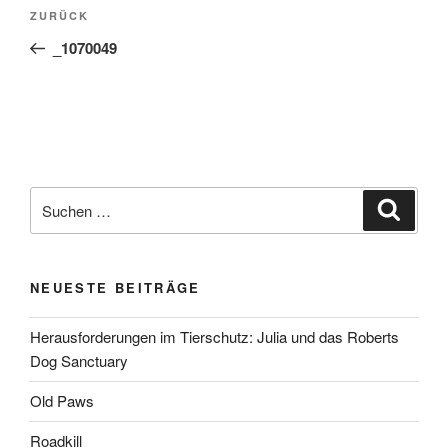
Beitragsnavigation
Vorheriger
ZURÜCK
Beitrag
_1070049
Suchen
Suche
nach:
NEUESTE BEITRÄGE
Herausforderungen im Tierschutz: Julia und das Roberts
Dog Sanctuary
Old Paws
Roadkill