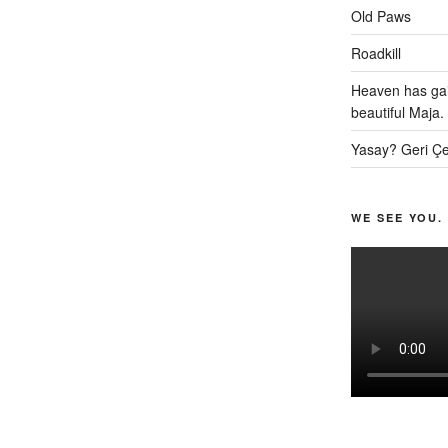
Old Paws
Roadkill
Heaven has gai
beautiful Maja.
Yasay? Geri Çe
WE SEE YOU.