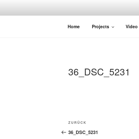
Zum
Inhalt
springen
STRAYDOK
Home
Projects
Video
36_DSC_5231
Beitragsnavigation
Vorheriger
ZURÜCK
Beitrag
36_DSC_5231