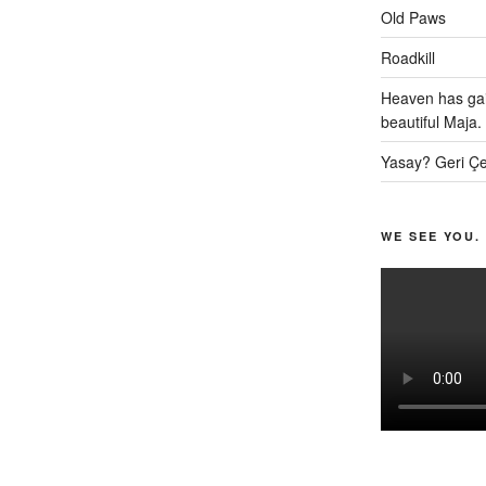
Old Paws
Roadkill
Heaven has gai
beautiful Maja.
Yasay? Geri Çe
WE SEE YOU.