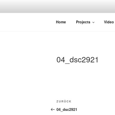
Zum
Inhalt
springen
STRAYDOK
Home
Projects
Video
04_dsc2921
Beitragsnavigation
Vorheriger
ZURÜCK
Beitrag
04_dsc2921