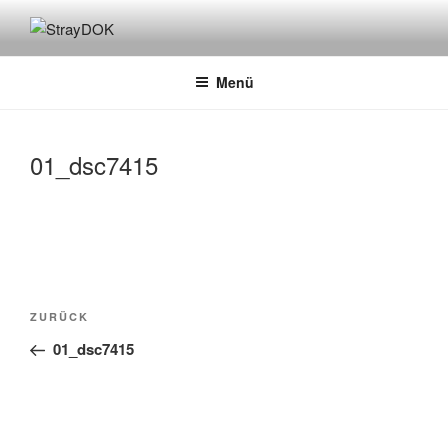
Zum
Inhalt
STRAYDOK
springen
Menü
01_dsc7415
Beitragsnavigation
Vorheriger
ZURÜCK
Beitrag
01_dsc7415