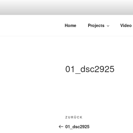
Zum
Inhalt
springen
STRAYDOK
Home
Projects
Video
01_dsc2925
Beitragsnavigation
Vorheriger
ZURÜCK
Beitrag
01_dsc2925