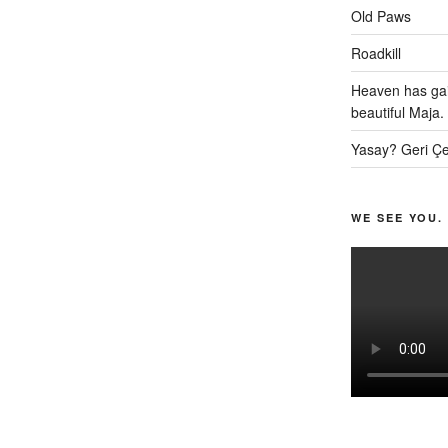
Old Paws
Roadkill
Heaven has gai
beautiful Maja.
Yasay? Geri Çe
WE SEE YOU.